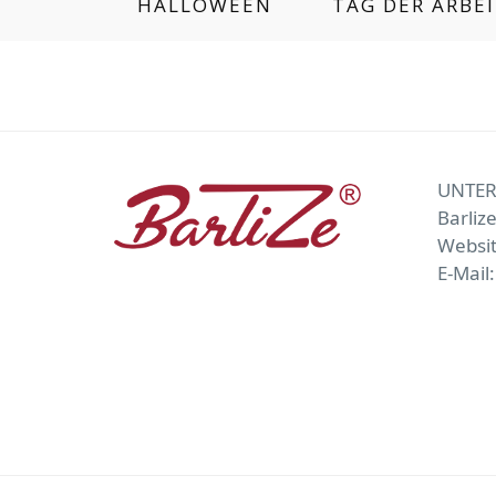
HALLOWEEN
TAG DER ARBE
UNTE
Barliz
Websi
E-Mail