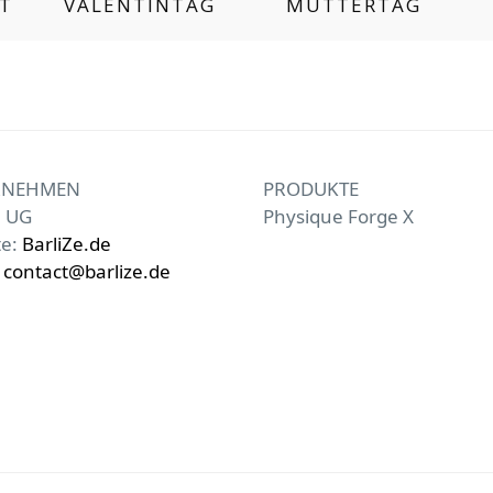
IT
VALENTINTAG
MUTTERTAG
RNEHMEN
PRODUKTE
e UG
Physique Forge X
te:
BarliZe.de
:
contact@barlize.de