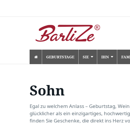
Skip
GEBURTSTAGE
SIE
IHN
FAM
to
content
Sohn
Egal zu welchem Anlass – Geburtstag, Wein
glücklicher als ein einzigartiges, hochwe
finden Sie Geschenke, die direkt ins Herz