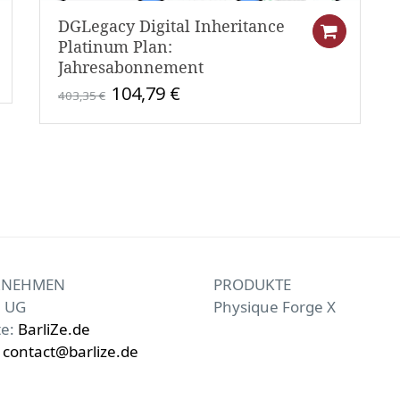
DGLegacy Digital Inheritance
Buy Now
Buy
Platinum Plan:
Jahresabonnement
Ursprünglicher
Aktueller
104,79
€
403,35
€
Preis
Preis
war:
ist:
403,35 €
104,79 €.
RNEHMEN
PRODUKTE
e UG
Physique Forge X
te:
BarliZe.de
:
contact@barlize.de