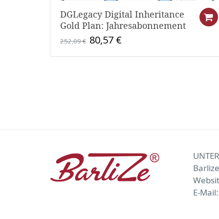
DGLegacy Digital Inheritance
Gold Plan: Jahresabonnement
Ursprünglicher
Aktueller
80,57
€
252,09
€
Preis
Preis
war:
ist:
252,09 €
80,57 €.
UNTE
Barliz
Websi
E-Mail