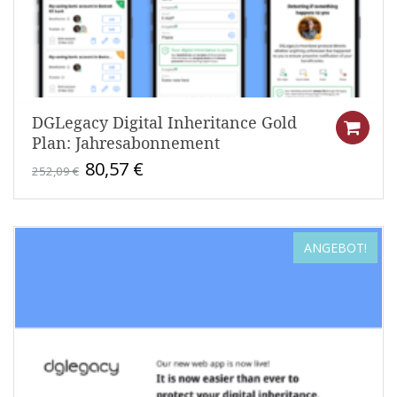
DGLegacy Digital Inheritance Gold
Plan: Jahresabonnement
Ursprünglicher
Aktueller
80,57
€
252,09
€
Preis
Preis
war:
ist:
252,09 €
80,57 €.
ANGEBOT!