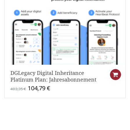
DGLegacy Digital Inheritance
Platinum Plan: Jahresabonnement
Ursprünglicher
Aktueller
104,79
€
403,35
€
Preis
Preis
war:
ist:
403,35 €
104,79 €.