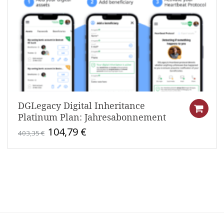
DGLegacy Digital Inheritance
Platinum Plan: Jahresabonnement
Ursprünglicher
Aktueller
104,79
€
403,35
€
Preis
Preis
war:
ist:
403,35 €
104,79 €.