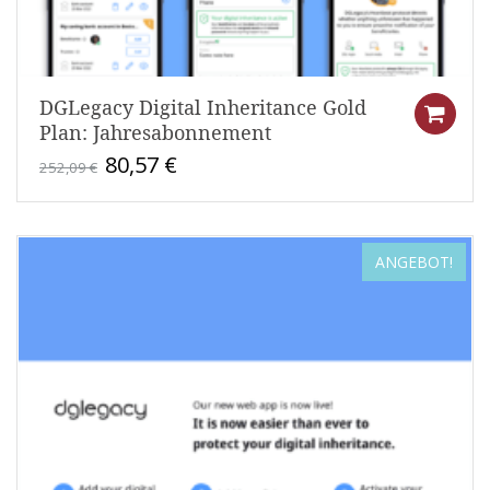
DGLegacy Digital Inheritance Gold
Plan: Jahresabonnement
Ursprünglicher
Aktueller
80,57
€
252,09
€
Preis
Preis
war:
ist:
252,09 €
80,57 €.
ANGEBOT!