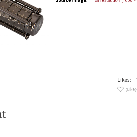
Source Image:
Full resolution (1000 ×
Likes:
(Like)
t