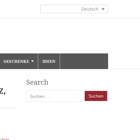
Deutsch
GESCHENKE
IDEEN
Search
z,
Suchen
nach: