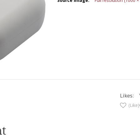
Source Image:
Full resolution (1000 ×
Likes:
(Like)
t