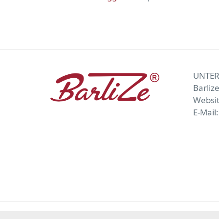
UNTE
Barliz
Websi
E-Mail