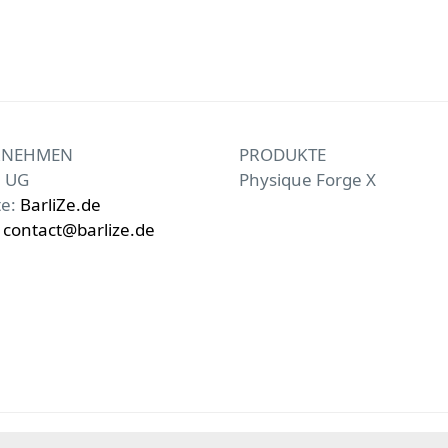
RNEHMEN
PRODUKTE
e UG
Physique Forge X
te:
BarliZe.de
:
contact@barlize.de
2026
©Barlize All Rights Reserved. Crafted With
in Berlin