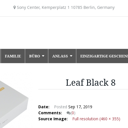
Sony Center, Kemperplatz 1 10785 Berlin, Germany
FAMILIE
BÜRO
ANLASS
EINZIGARTIGE GESCHEN
Leaf Black 8
Date:
Posted
Sep 17, 2019
Comments:
(
0
)
Source Image:
Full resolution (460 × 355)