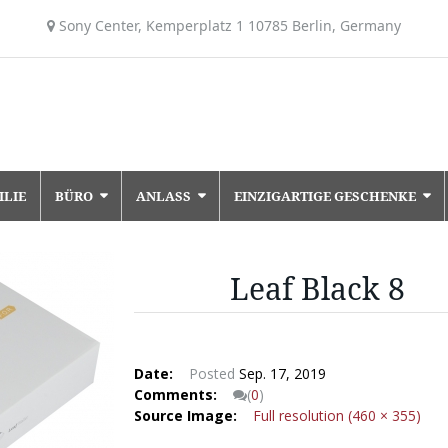
Sony Center, Kemperplatz 1 10785 Berlin, Germany
ILIE
BÜRO
ANLASS
EINZIGARTIGE GESCHENKE
Leaf Black 8
Date:
Posted
Sep. 17, 2019
Comments:
(
0
)
Source Image:
Full resolution (460 × 355)