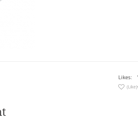
Likes:
(Like)
t