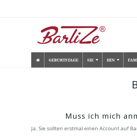
Skip
GEBURTSTAGE
SIE
IHN
FAM
to
content
Muss ich mich anm
Ja. Sie sollten erstmal einen Account auf B