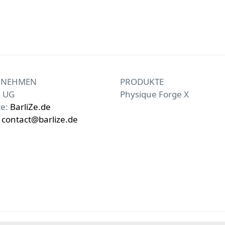
RNEHMEN
PRODUKTE
e UG
Physique Forge X
te:
BarliZe.de
:
contact@barlize.de