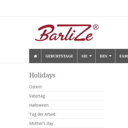
Skip
GEBURTSTAGE
SIE
IHN
FAM
to
content
Holidays
Ostern
Vatertag
Halloween
Tag der Arbeit
Mother’s day