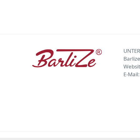
UNTE
Barliz
Websi
E-Mail